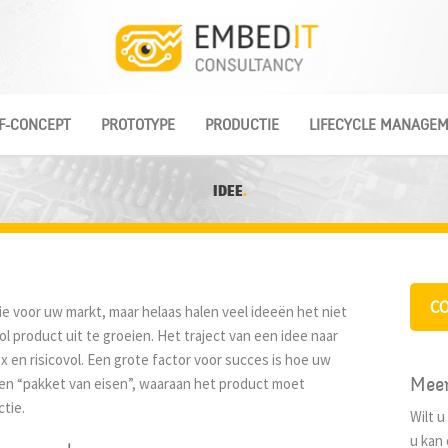
F-CONCEPT
PROTOTYPE
PRODUCTIE
LIFECYCLE MANAGE
IDEE
C
ie voor uw markt, maar helaas halen veel ideeën het niet
ol product uit te groeien. Het traject van een idee naar
x en risicovol. Een grote factor voor succes is hoe uw
Mee
en “pakket van eisen”, waaraan het product moet
tie.
Wilt 
u kan